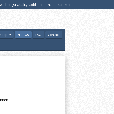
WP hengst Quality Gold: een echt top karakter!
 koop
Nieuws
FAQ
Contact
nen ...