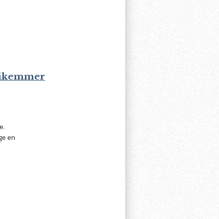
likemmer
e.
ige en