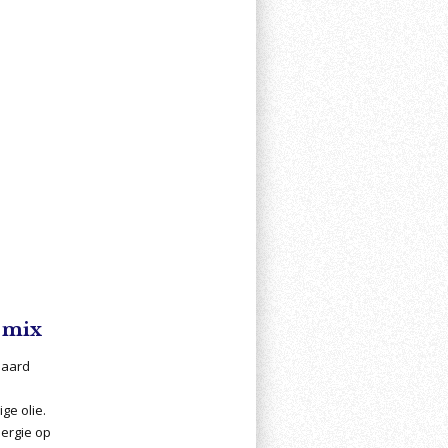
mix
paard
ge olie.
nergie op