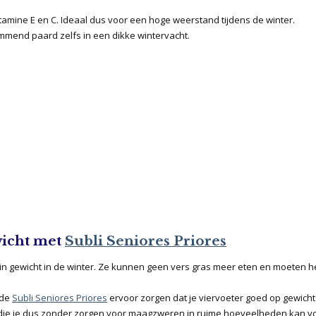
itamine E en C. Ideaal dus voor een hoge weerstand tijdens de winter.
mmend paard zelfs in een dikke wintervacht.
wicht met
Subli Seniores Priores
in gewicht in de winter. Ze kunnen geen vers gras meer eten en moeten h
 de
Subli Seniores Priores
ervoor zorgen dat je viervoeter goed op gewicht b
 die je dus zonder zorgen voor maagzweren in ruime hoeveelheden kan v