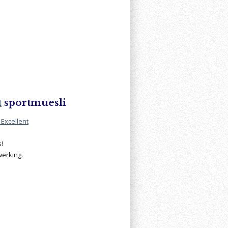
t
sportmuesli
Excellent
!
werking.