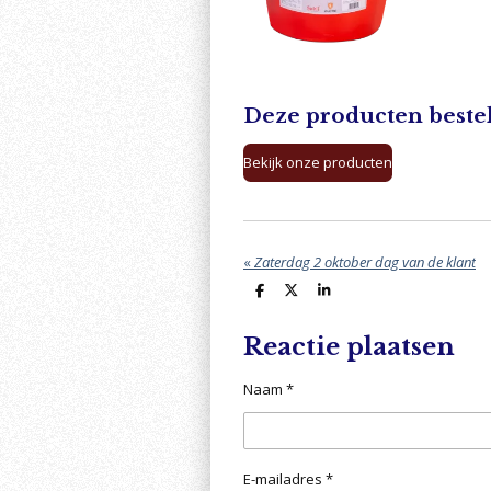
Deze producten beste
Bekijk onze producten
«
Zaterdag 2 oktober dag van de klant
D
D
S
e
e
h
l
e
a
e
l
r
Reactie plaatsen
n
e
Naam *
E-mailadres *