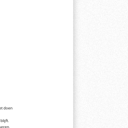
et doen
lijft.
oeren.