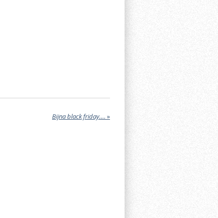
Bijna black friday….
»