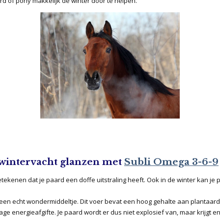
rd of pony makkelijk de winter door te helpen.
n wintervacht glanzen met
Subli Omega 3-6-9
etekenen dat je paard een doffe uitstraling heeft. Ook in de winter kan je 
 een echt wondermiddeltje. Dit voer bevat een hoog gehalte aan plantaardi
ge energieafgifte. Je paard wordt er dus niet explosief van, maar krijgt e