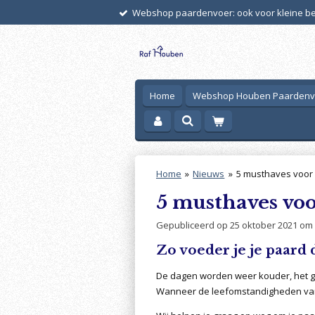
Webshop paardenvoer: ook voor kleine bes
Ga
direct
naar
de
hoofdinhoud
Home
Webshop Houben Paarden
Home
»
Nieuws
»
5 musthaves voor
5 musthaves vo
Gepubliceerd op 25 oktober 2021 om 
Zo voeder je je paard 
De dagen worden weer kouder, het gr
Wanneer de leefomstandigheden van 