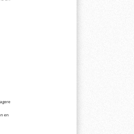
lagere
en en