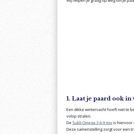
Wij helpen je graag op weg om je paa
1. Laat je paard ook i
Een dikke wintervacht hoeft niet te b
volop stralen.
De
Subli Omega 3-6-9 mix
is hiervoor
Deze samenstelling zorgt voor een tra