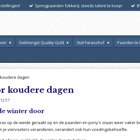
tellingen!
Springpaarden fokkerij: steeds talent te koop!
B
voer
Dekhengst Quality Gold
Stal Farasohof
Paarden te
 koudere dagen
or koudere dagen
12:57
de winter door
as op de weide geraakt op en de paarden en pony's staan weer vaker bin
je viervoeters veranderen, verandert ook hun voedingsbehoefte.