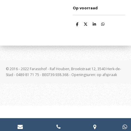
Op voorraad
D
D
S
D
e
e
h
e
l
e
a
l
e
l
r
e
n
e
n
© 2016 - 2022 Farasohof - Raf Houben, Broekstraat 12, 3540 Herk-de-
Stad - 0489 81 71 75 - BE0739.938.368 - Openingsuren: op afspraak