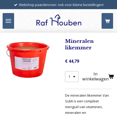
Webshop paardenvoer: ook voor kleine bestellingen!
Ga
direct
naar
de
hoofdinhoud
Mineralen
likemmer
€ 44,79
In
winkelwagen
De mineralen likemmer Van
Subli is een compleet
mengsel van vitaminen,
mineralen en