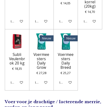
korrel
€ 14,05
(20kg)
€ 14,70
In winkelwagen
In winkelwagen
In winkelwagen
In winkelwagen
Nieuw
Nieuw
Subli
Voermee
Voermee
Veulenbr
sters
sters
ok 20 kg
Daily
Daily
Grow
Breed
€ 18,35
€ 27,28
€ 25,27
In winkelwagen
In winkelwagen
In winkelwagen
Voer voor je drachtige / lacterende merrie,