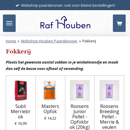
Webshop paardenvoer: ook voor kleine bestellingen!
Ga
direct
naar
de
hoofdinhoud
Home
»
Webshop Houben Paardenvoer
»
Fokkerij
Fokkerij
Plaats het gewenste aantal zakken in je winkelmandje en maak
dan zelf de keuze voor afhaal of verzending.
Subli
Masters
Roosens
Roosens
Merriebr
Opfok
Junior
Breeding
ok
Pellet -
Pellet -
€ 14,22
Opfokbr
Merrie &
€ 16,99
ok (20kg)
veulen