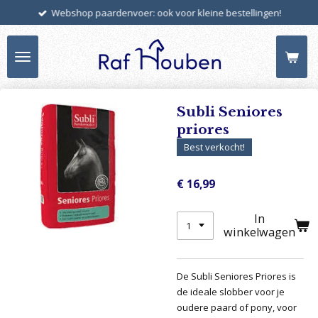
Webshop paardenvoer: ook voor kleine bestellingen!
Ga
direct
naar
de
hoofdinhoud
Subli Seniores
priores
Best verkocht!
€ 16,99
In
winkelwagen
De Subli Seniores Priores is
de ideale slobber voor je
oudere paard of pony, voor