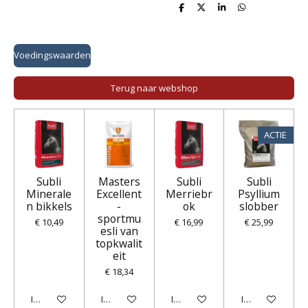
D
D
S
D
e
e
h
e
l
e
a
l
e
l
r
e
n
e
n
Voedingswaarden
Terug naar webshop
ACTIE
Subli
Masters
Subli
Subli
Minerale
Excellent
Merriebr
Psyllium
n bikkels
-
ok
slobber
sportmu
€ 10,49
€ 16,99
€ 25,99
esli van
topkwalit
eit
€ 18,34
In winkelwagen
In winkelwagen
In winkelwagen
In winkelwagen