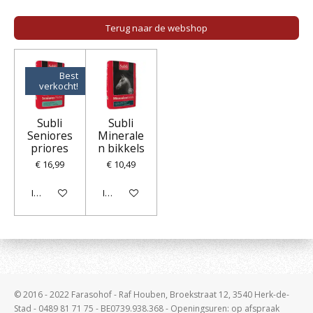
l
e
a
l
e
l
r
e
n
e
n
Terug naar de webshop
Best
verkocht!
Subli
Subli
Seniores
Minerale
priores
n bikkels
€ 16,99
€ 10,49
In winkelwagen
In winkelwagen
© 2016 - 2022 Farasohof - Raf Houben, Broekstraat 12, 3540 Herk-de-
Stad - 0489 81 71 75 - BE0739.938.368 - Openingsuren: op afspraak