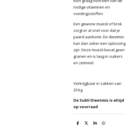
toch graag voorzien van de
nodige vitaminen en
voedingsstoffen.
Een gewone muesli of brok
zorgt er al snel voor dat je
paard aankomt. De dieetmix
kan dan zeker een oplossing
zijn. Deze muesli bevat geen
granen en is laag in suikers
en zetmeel.
Verkrijgbaar in zakken van
20 kg
De Subli Dieetmix is altijd
op voorraad
D
D
S
D
e
e
h
e