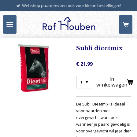
Webshop paardenvoer: ook voor kleine bestellingen!
Ga
direct
naar
de
hoofdinhoud
Subli dieetmix
€ 21,99
In
winkelwagen
De Subli Dieetmix is ideaal
voor paarden met
overgewicht, want ook
wanneer je paard gevoelig is
voor overgewicht wil je je dier