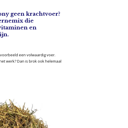
pony geen krachtvoer?
ernemix die
 vitaminen en
ijn.
ijvoorbeeld een volwaardig voer.
 het werk? Dan is brok ook helemaal