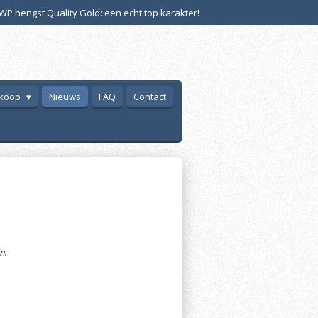
WP hengst Quality Gold: een echt top karakter!
 koop
Nieuws
FAQ
Contact
n.