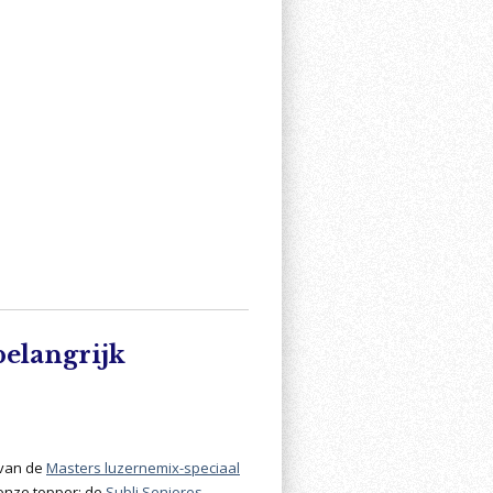
belangrijk
 van de
Masters luzernemix-speciaal
 onze topper: de
Subli Seniores