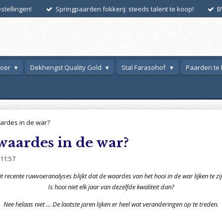
tellingen!
Springpaarden fokkerij: steeds talent te koop!
B
voer
Dekhengst Quality Gold
Stal Farasohof
Paarden te
ardes in de war?
waardes in de war?
11:57
it recente ruwvoeranalyses blijkt dat de waardes van het hooi in de war lijken te zij
Is hooi niet elk jaar van dezelfde kwaliteit dan?
Nee helaas niet … De laatste jaren lijken er heel wat veranderingen op te treden.