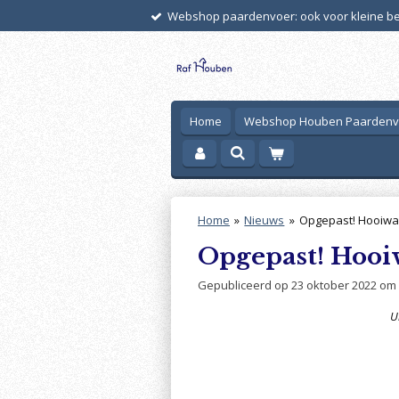
Webshop paardenvoer: ook voor kleine bes
Ga
direct
naar
de
hoofdinhoud
Home
Webshop Houben Paarden
Home
»
Nieuws
»
Opgepast! Hooiwa
Opgepast! Hooi
Gepubliceerd op 23 oktober 2022 om 
U