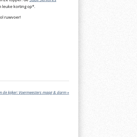
n leuke korting op*.
ol ruwvoer!
n de kijker: Voermeesters maag & darm
»