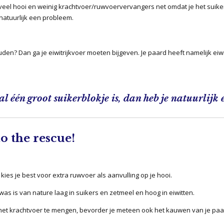
ny veel hooi en weinig krachtvoer/ruwvoervervangers net omdat je het suike
 natuurlijk een probleem.
ouden? Dan ga je eiwitrijkvoer moeten bijgeven. Je paard heeft namelijk e
al één groot suikerblokje is, dan heb je natuurlijk
o the rescue!
kies je best voor extra ruwvoer als aanvulling op je hooi.
was is van nature laag in suikers en zetmeel en hoog in eiwitten.
 het krachtvoer te mengen, bevorder je meteen ook het kauwen van je paa