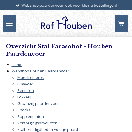
Webshop paardenvoer: ook voor kleine bestellingen!
Ga
direct
naar
de
hoofdinhoud
Overzicht Stal Farasohof - Houben
Paardenvoer
Home
Webshop Houben Paardenvoer
Muesli en brok
Ruwvoer
Senioren
Fokkerij
Graanvrij paardenvoer
Snacks
Supplementen
Verzorgingsproducten
Stalbenodigdheden voor je paard