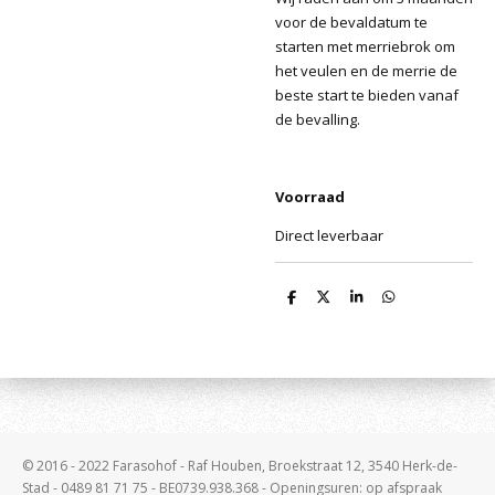
voor de bevaldatum te
starten met merriebrok om
het veulen en de merrie de
beste start te bieden vanaf
de bevalling.
Voorraad
Direct leverbaar
D
D
S
D
e
e
h
e
l
e
a
l
e
l
r
e
n
e
n
© 2016 - 2022 Farasohof - Raf Houben, Broekstraat 12, 3540 Herk-de-
Stad - 0489 81 71 75 - BE0739.938.368 - Openingsuren: op afspraak