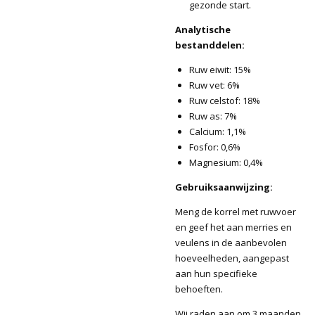
gezonde start.
Analytische
bestanddelen:
Ruw eiwit: 15%
Ruw vet: 6%
Ruw celstof: 18%
Ruw as: 7%
Calcium: 1,1%
Fosfor: 0,6%
Magnesium: 0,4%
Gebruiksaanwijzing:
Meng de korrel met ruwvoer
en geef het aan merries en
veulens in de aanbevolen
hoeveelheden, aangepast
aan hun specifieke
behoeften.
Wij raden aan om 3 maanden