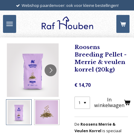
Webshop paardenvoer: ook voor kleine bestellingen!
Ga
direct
naar
de
hoofdinhoud
Roosens
Breeding Pellet -
Merrie & veulen
korrel (20kg)
€ 14,70
In
winkelwagen
De
Roosens Merrie &
Veulen Korrel
is speciaal