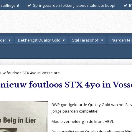
tellingen!
Springpaarden fokkerij: steeds talent te koop!
B
voer
Dekhengst Quality Gold
Stal Farasohof
Paarden te
euw foutloos STX 4yo in Vosselare
nieuw foutloos STX 4yo in Voss
BWP goedgekeurde Quality Gold van het Far
jonge paarden competitie!
Mooie vermelding in de krant HBVL.
De journalist vond Quality duidelijk beter klin