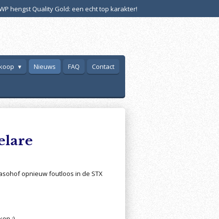
WP hengst Quality Gold: een echt top karakter!
 koop
Nieuws
FAQ
Contact
elare
asohof opnieuw foutloos in de STX
ken :)