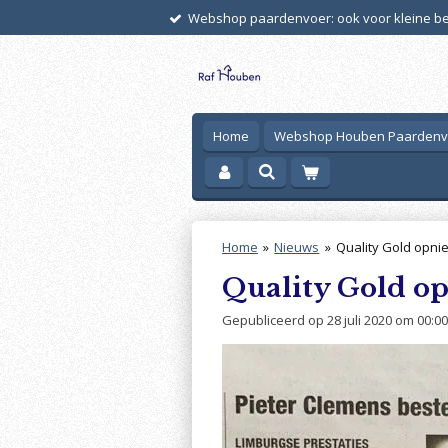
Webshop paardenvoer: ook voor kleine bes
Ga
direct
naar
de
hoofdinhoud
Home
Webshop Houben Paarden
Home
»
Nieuws
»
Quality Gold opni
Quality Gold op
Gepubliceerd op 28 juli 2020 om 00:00