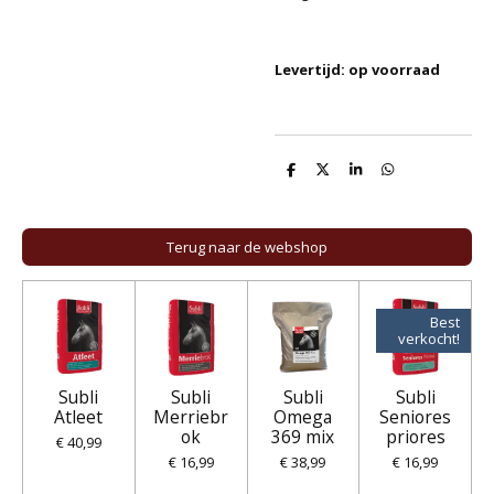
Levertijd: op voorraad
D
D
S
D
e
e
h
e
l
e
a
l
e
l
r
e
n
e
n
Terug naar de webshop
Best
verkocht!
Subli
Subli
Subli
Subli
Atleet
Merriebr
Omega
Seniores
ok
369 mix
priores
€ 40,99
€ 16,99
€ 38,99
€ 16,99