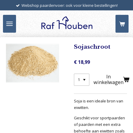
Webshop paardenvoer: ook voor kleine bestellingen!
Ga
direct
naar
de
hoofdinhoud
Sojaschroot
€ 18,99
In
winkelwagen
Soja is een ideale bron van
eiwitten.
Geschikt voor sportpaarden
of paarden met een extra
behoefte aan eiwitten zoals