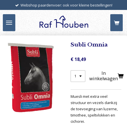
Webshop paardenvoer: ook voor kleine bestellingen!
Ga
direct
naar
de
hoofdinhoud
Subli Omnia
€ 18,49
In
winkelwagen
Muesli met extra veel
structuur en vezels dankzij
de toevoeging van luzerne,
timothee, speltvlokken en
cichorei.