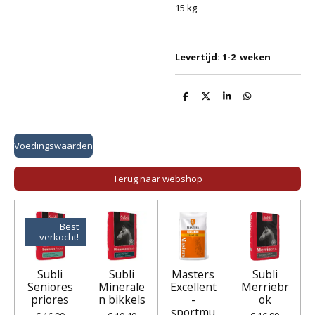
15 kg
Levertijd: 1-2 weken
D
D
S
D
e
e
h
e
l
e
a
l
e
l
r
e
n
e
n
Voedingswaarden
Terug naar webshop
Best
verkocht!
Subli
Subli
Masters
Subli
Seniores
Minerale
Excellent
Merriebr
priores
n bikkels
-
ok
sportmu