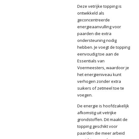
Deze vetrĳke topping is
ontwikkeld als
geconcentreerde
energieaanvulling voor
paarden die extra
ondersteuning nodig
hebben. Je voegt de topping
eenvoudig toe aan de
Essentials van
Voermeesters, waardoor je
het energieniveau kunt
verhogen zonder extra
suikers of zetmeel toe te
voegen.
De energie is hoofdzakelĳk
afkomstig uit vetrijke
grondstoffen. Dit maakt de
topping geschikt voor
paarden die meer arbeid