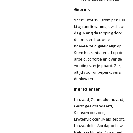
Gebruik
Voer 50 tot 150 gram per 100
kilogram lichaamsgewicht per
dag. Meng de topping door
de brok en bouw de
hoeveelheid geleidelĳk op.
Stem het rantsoen af op de
arbeid, conditie en overige
voeding van je paard. Zorg
altĳd voor onbeperkt vers
drinkwater.
Ingrediënten
Lijnzaad, Zonnebloemzaad,
Gerst geexpandeerd,
Sojaschrootvoer,
Erwtenvlokken, Mais gepoft,
Lijnzaadolie, Aardappeleiwit,
Natriumchloride, Grasmeel,