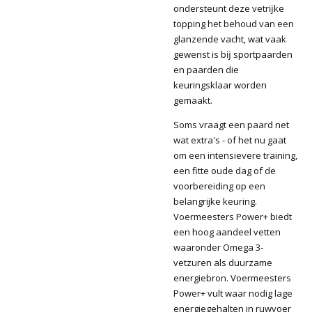
ondersteunt deze vetrĳke
topping het behoud van een
glanzende vacht, wat vaak
gewenst is bĳ sportpaarden
en paarden die
keuringsklaar worden
gemaakt.
Soms vraagt een paard net
wat extra's - of het nu gaat
om een intensievere training,
een fitte oude dag of de
voorbereiding op een
belangrijke keuring.
Voermeesters Power+ biedt
een hoog aandeel vetten
waaronder Omega 3-
vetzuren als duurzame
energiebron. Voermeesters
Power+ vult waar nodig lage
energiegehalten in ruwvoer