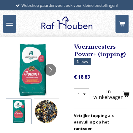
Webshop paardenvoer: ook voor kleine bestellingen!
Ga
direct
naar
de
hoofdinhoud
Voermeesters
Power+ (topping)
Nieuw
€ 18,83
In
winkelwagen
Vetrĳke topping als
aanvulling op het
rantsoen