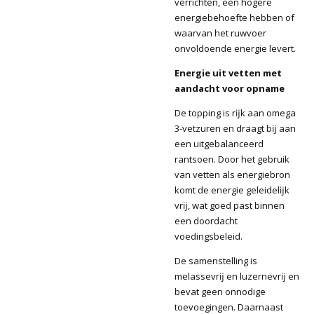
verrichten, een hogere
energiebehoefte hebben of
waarvan het ruwvoer
onvoldoende energie levert.
Energie uit vetten met
aandacht voor opname
De topping is rĳk aan omega
3-vetzuren en draagt bĳ aan
een uitgebalanceerd
rantsoen. Door het gebruik
van vetten als energiebron
komt de energie geleidelĳk
vrĳ, wat goed past binnen
een doordacht
voedingsbeleid.
De samenstelling is
melassevrĳ en luzernevrĳ en
bevat geen onnodige
toevoegingen. Daarnaast