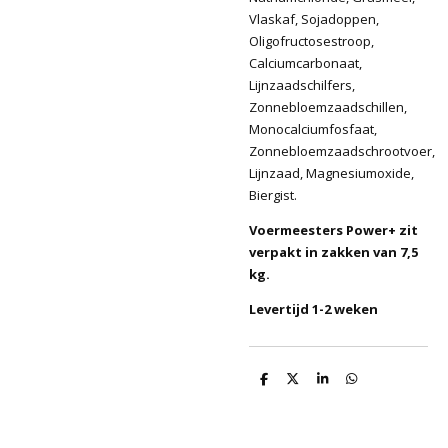
Vlaskaf, Sojadoppen,
Oligofructosestroop,
Calciumcarbonaat,
Lijnzaadschilfers,
Zonnebloemzaadschillen,
Monocalciumfosfaat,
Zonnebloemzaadschrootvoer,
Lijnzaad, Magnesiumoxide,
Biergist.
Voermeesters Power+ zit
verpakt in zakken van 7,5
kg.
Levertijd 1-2 weken
D
D
S
D
e
e
h
e
l
e
a
l
e
l
r
e
n
e
n