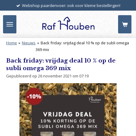
Webshop paardenvoer: ook voor kleine bestellingen!
Ga
direct
naar
de
hoofdinhoud
Home
»
Nieuws
»
Back friday: vrijdag deal 10 % op de subli omega
369 mix
Back friday: vrijdag deal 10 % op de
subli omega 369 mix
Gepubliceerd op 26 november 2021 om 07:19